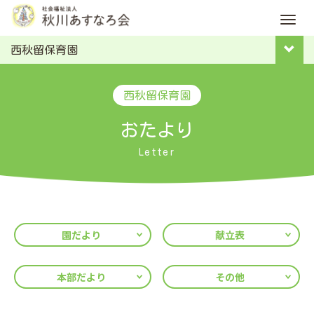
M
e
西秋留保育園
n
u
西秋留保育園
おたより
Letter
園だより
献立表
本部だより
その他