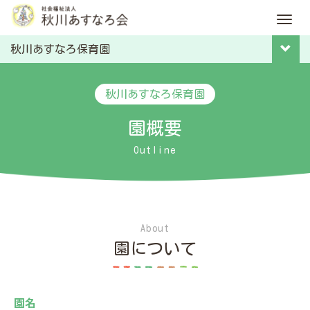
M
e
秋川あすなろ保育園
n
u
秋川あすなろ保育園
園概要
Outline
About
園について
園名